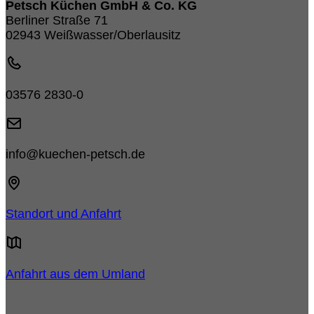
Petsch Küchen GmbH & Co. KG
Berliner Straße 71
02943 Weißwasser/Oberlausitz
03576 2830-0
info@kuechen-petsch.de
Standort und Anfahrt
Anfahrt aus dem Umland