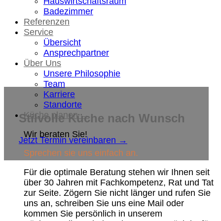
Hauswirtschaftsraum
Badezimmer
Referenzen
Service
Übersicht
Ansprechpartner
Über Uns
Unsere Philosophie
Team
Karriere
Standorte
Küche planen →
Stilvolle Küche nach Wunsch
Wir beraten Sie!
Jetzt Termin vereinbaren →
Sprechen sie uns einfach an.
Für die optimale Beratung stehen wir Ihnen seit
über 30 Jahren mit Fachkompetenz, Rat und Tat
zur Seite. Zögern Sie nicht länger und rufen Sie
uns an, schreiben Sie uns eine Mail oder
kommen Sie persönlich in unserem