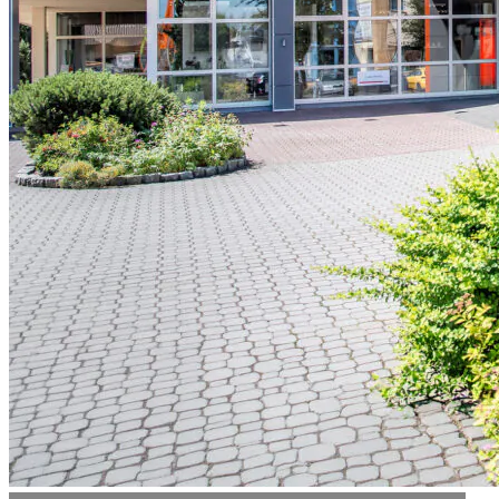
03576 2830-0
Montag
Nach Vereinbarung
Dienstag – Freitag
09:58 – 18:04 Uhr
Samstag
08:58 – 13:04 Uhr