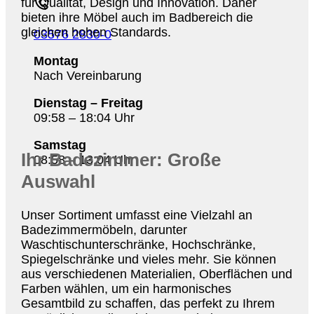
für Qualität, Design und Innovation. Daher
bieten ihre Möbel auch im Badbereich die
gleichen hohen Standards.
03576 2830-0
Montag
Nach Vereinbarung
Dienstag – Freitag
09:58 – 18:04 Uhr
Samstag
Ihr Badezimmer: Große
08:58 – 13:04 Uhr
Auswahl
Unser Sortiment umfasst eine Vielzahl an
Badezimmermöbeln, darunter
Waschtischunterschränke, Hochschränke,
Spiegelschränke und vieles mehr. Sie können
aus verschiedenen Materialien, Oberflächen und
Farben wählen, um ein harmonisches
Gesamtbild zu schaffen, das perfekt zu Ihrem