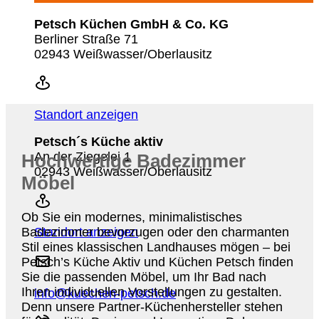
Petsch Küchen GmbH & Co. KG
Berliner Straße 71
02943 Weißwasser/Oberlausitz
Standort anzeigen
Petsch´s Küche aktiv
An der Ziegelei 1
Hochwertige Badezimmer
02943 Weißwasser/Oberlausitz
Möbel
Ob Sie ein modernes, minimalistisches
Badezimmer bevorzugen oder den charmanten
Standort anzeigen
Stil eines klassischen Landhauses mögen – bei
Petsch’s Küche Aktiv und Küchen Petsch finden
Sie die passenden Möbel, um Ihr Bad nach
Ihren individuellen Vorstellungen zu gestalten.
info@kuechen-petsch.de
Denn unsere Partner-Küchenhersteller stehen