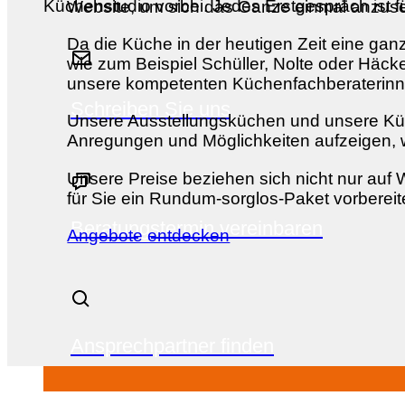
Küchenstudio vorbei. Jedes Erstgespräch ist fü
Website, um sich das Ganze einmal anzuseh
Da die Küche in der heutigen Zeit eine ganz
wie zum Beispiel Schüller, Nolte oder Häck
unsere kompetenten Küchenfachberaterinn
Schreiben Sie uns
Unsere Ausstellungsküchen und unsere Küch
Anregungen und Möglichkeiten aufzeigen, wa
Unsere Preise beziehen sich nicht nur au
für Sie ein Rundum-sorglos-Paket vorbereit
Beratungstermin vereinbaren
Angebote entdecken
Ansprechpartner finden