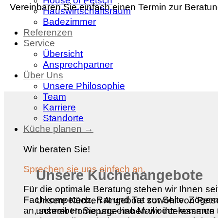
House of Petsch
Vereinbaren Sie einfach einen Termin zur Beratu
Hauswirtschaftsraum
Badezimmer
Referenzen
Service
Übersicht
Ansprechpartner
Über Uns
Unsere Philosophie
Team
Karriere
Standorte
Küche planen →
Wir beraten Sie!
Sprechen sie uns einfach an.
Unsere Küchenangebote
Für die optimale Beratung stehen wir Ihnen sei
Fachkompetenz, Rat und Tat zur Seite. Zögern 
Unsere Küchen Angebote sowohl von Petsch
an, schreiben Sie uns eine Mail oder kommen 
unserer Homepage haben wir interessante u