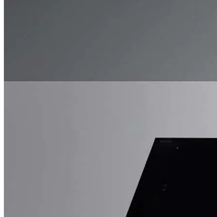
House of Petsch
Hauswirtschaftsraum
Badezimmer
Referenzen
Service
Übersicht
Ansprechpartner
Über Uns
Unsere Philosophie
Team
Karriere
Standorte
Küche planen →
Wir beraten Sie!
Sprechen sie uns einfach an.
Für die optimale Beratung stehen wir Ihnen sei
Fachkompetenz, Rat und Tat zur Seite. Zögern 
an, schreiben Sie uns eine Mail oder kommen 