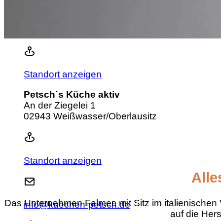
Petsch Küchen GmbH & Co. KG
Berliner Straße 71
02943 Weißwasser/Oberlausitz
Standort anzeigen
Petsch´s Küche aktiv
An der Ziegelei 1
02943 Weißwasser/Oberlausitz
Standort anzeigen
Alle
Das Unternehmen Falmec mit Sitz im italienischen 
info@kuechen-petsch.de
auf die Her