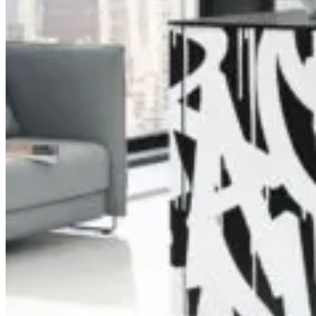
über 30 Jahren mit Fachkompetenz, Rat und Tat
zur Seite. Zögern Sie nicht länger und rufen Sie
uns an, schreiben Sie uns eine Mail oder
kommen Sie persönlich in unserem
Küchenstudio vorbei. Jedes Erstgespräch ist für
Sie unverbindlich und kostenlos.
Schreiben Sie uns
Beratungstermin vereinbaren