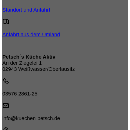
Standort und Anfahrt
Anfahrt aus dem Umland
Petsch´s Küche Aktiv
An der Ziegelei 1
02943 Weißwasser/Oberlausitz
03576 2861-25
info@kuechen-petsch.de