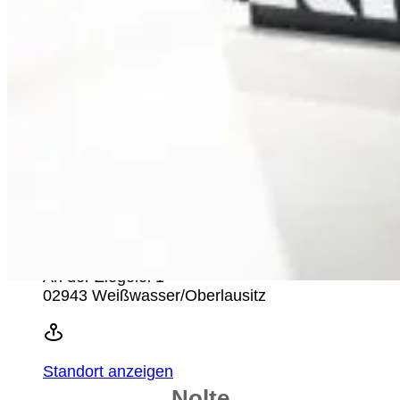
Ansprechpartner finden
Petsch Küchen GmbH & Co. KG
Berliner Straße 71
02943 Weißwasser/Oberlausitz
Standort anzeigen
Petsch´s Küche aktiv
An der Ziegelei 1
02943 Weißwasser/Oberlausitz
Standort anzeigen
Nolte