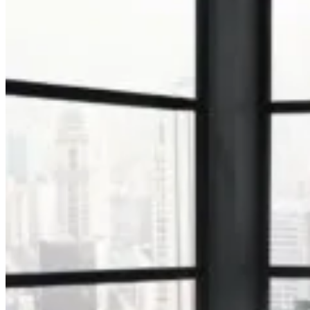
Ausstellungsküchen
Sale
Wohnen
House of Petsch
Hauswirtschaftsraum
Badezimmer
Referenzen
Service
Übersicht
Ansprechpartner
Über Uns
Unsere Philosophie
Team
Karriere
Standorte
Küche planen →
Wir beraten Sie!
Sprechen sie uns einfach an.
Für die optimale Beratung stehen wir Ihnen seit