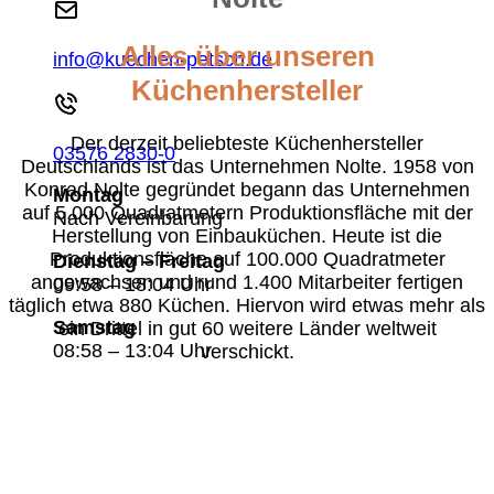
Alles über unseren
info@kuechen-petsch.de
Küchenhersteller
Der derzeit beliebteste Küchenhersteller
03576 2830-0
Deutschlands ist das Unternehmen Nolte. 1958 von
Konrad Nolte gegründet begann das Unternehmen
Montag
auf 5.000 Quadratmetern Produktionsfläche mit der
Nach Vereinbarung
Herstellung von Einbauküchen. Heute ist die
Produktionsfläche auf 100.000 Quadratmeter
Dienstag – Freitag
angewachsen und rund 1.400 Mitarbeiter fertigen
09:58 – 18:04 Uhr
täglich etwa 880 Küchen. Hiervon wird etwas mehr als
Samstag
ein Drittel in gut 60 weitere Länder weltweit
08:58 – 13:04 Uhr
verschickt.