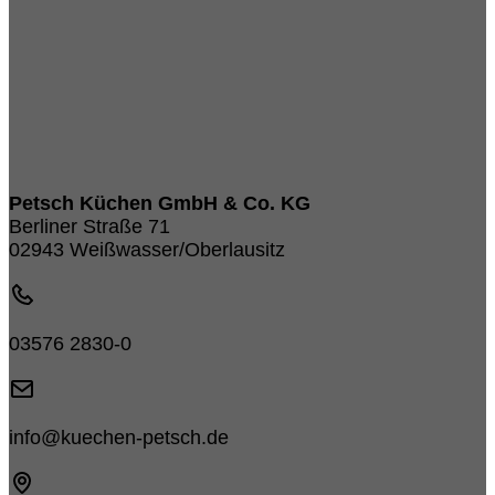
Petsch Küchen GmbH & Co. KG
Berliner Straße 71
02943 Weißwasser/Oberlausitz
03576 2830-0
info@kuechen-petsch.de