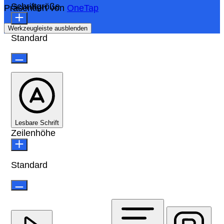
Schriftgröße
Präsentiert von
OneTap
Werkzeugleiste ausblenden
Standard
Lesbare Schrift
Zeilenhöhe
Standard