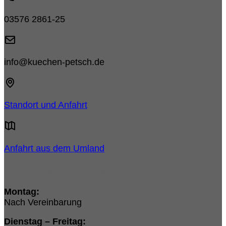
03576 2861-25
info@kuechen-petsch.de
Standort und Anfahrt
Anfahrt aus dem Umland
Unsere Öffnungszeiten:
Montag:
Nach Vereinbarung
Dienstag – Freitag: