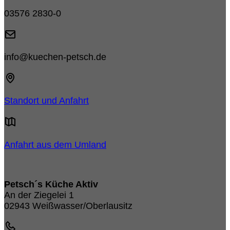
03576 2830-0
info@kuechen-petsch.de
Standort und Anfahrt
Anfahrt aus dem Umland
Petsch´s Küche Aktiv
An der Ziegelei 1
02943 Weißwasser/Oberlausitz