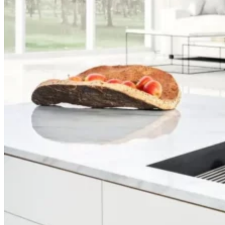
Hauswirtschaftsraum
Badezimmer
Referenzen
Service
Übersicht
Ansprechpartner
Über Uns
Unsere Philosophie
Team
Karriere
Standorte
Küche planen →
Wir beraten Sie!
Sprechen sie uns einfach an.
Für die optimale Beratung stehen wir Ihnen seit
über 30 Jahren mit Fachkompetenz, Rat und Tat
zur Seite. Zögern Sie nicht länger und rufen Sie
uns an, schreiben Sie uns eine Mail oder
kommen Sie persönlich in unserem