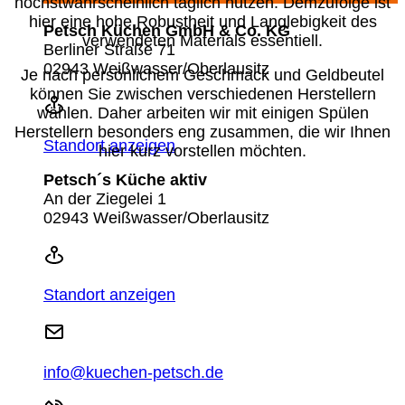
höchstwahrscheinlich täglich nutzen. Demzufolge ist
hier eine hohe Robustheit und Langlebigkeit des
Petsch Küchen GmbH & Co. KG
verwendeten Materials essentiell.
Berliner Straße 71
02943 Weißwasser/Oberlausitz
Je nach persönlichem Geschmack und Geldbeutel
können Sie zwischen verschiedenen Herstellern
wählen. Daher arbeiten wir mit einigen Spülen
Herstellern besonders eng zusammen, die wir Ihnen
Standort anzeigen
hier kurz vorstellen möchten.
Petsch´s Küche aktiv
An der Ziegelei 1
02943 Weißwasser/Oberlausitz
Standort anzeigen
info@kuechen-petsch.de