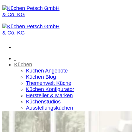
Zum
Inhalt
springen
Küchen
Küchen Angebote
Küchen Blog
Themenwelt Küche
Küchen Konfigurator
Hersteller & Marken
Küchenstudios
Ausstellungsküchen
Sale
Wohnen
House of Petsch