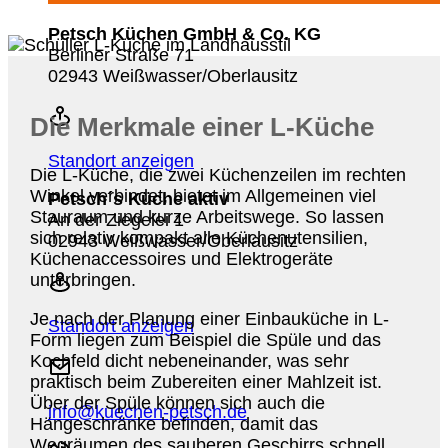
Petsch Küchen GmbH & Co. KG
Berliner Straße 71
02943 Weißwasser/Oberlausitz
Die Merkmale einer L-Küche
Standort anzeigen
Die L-Küche, die zwei Küchenzeilen im rechten
Winkel verbindet, bietet im Allgemeinen viel
Petsch´s Küche aktiv
Stauraum und kurze Arbeitswege. So lassen
An der Ziegelei 1
sich relativ kompakt alle Küchenutensilien,
02943 Weißwasser/Oberlausitz
Küchenaccessoires und Elektrogeräte
unterbringen.
Je nach der Planung einer Einbauküche in L-
Standort anzeigen
Form liegen zum Beispiel die Spüle und das
Kochfeld dicht nebeneinander, was sehr
praktisch beim Zubereiten einer Mahlzeit ist.
Über der Spüle können sich auch die
info@kuechen-petsch.de
Hängeschränke befinden, damit das
Wegräumen des sauberen Geschirrs schnell