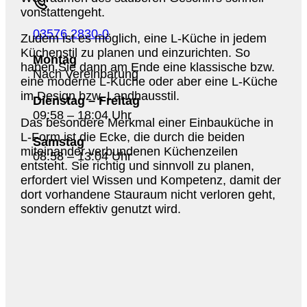
vonstattengeht.
03576 2830-0
Zudem ist es möglich, eine L-Küche in jedem
Küchenstil zu planen und einzurichten. So
Montag
haben Sie dann am Ende eine klassische bzw.
Nach Vereinbarung
eine moderne L-Küche oder aber eine L-Küche
im Design bzw. Landhausstil.
Dienstag – Freitag
09:58 – 18:04 Uhr
Das besondere Merkmal einer Einbauküche in
L-Form ist die Ecke, die durch die beiden
Samstag
miteinander verbundenen Küchenzeilen
08:58 – 13:04 Uhr
entsteht. Sie richtig und sinnvoll zu planen,
erfordert viel Wissen und Kompetenz, damit der
dort vorhandene Stauraum nicht verloren geht,
sondern effektiv genutzt wird.