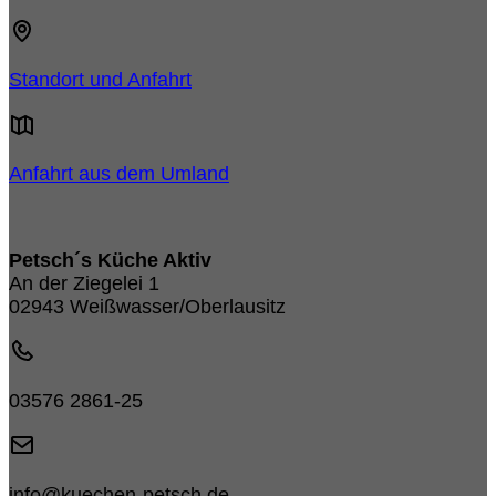
Standort und Anfahrt
Anfahrt aus dem Umland
Petsch´s Küche Aktiv
An der Ziegelei 1
02943 Weißwasser/Oberlausitz
03576 2861-25
info@kuechen-petsch.de