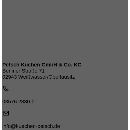
Petsch Küchen GmbH & Co. KG
Berliner Straße 71
02943 Weißwasser/Oberlausitz
03576 2830-0
info@kuechen-petsch.de