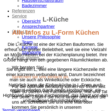
Hauswirtschaftsraum
Badezimmer
Referenzen
Service
L-Küche
Übersicht
Ansprechpartner
Alle Infos zu L-Form Küchen
Über Uns
Unsere Philosophie
Team
Die L-Küche ist eine der Küchen Bauformen. Sie
Karriere
erfreut sich großer Beliebtheit, weil sie eine Vielzahl
Standorte
an Möglichkeiten bei der Küchenplanung bietet. Ihre
Küche planen →
Größe hängt von den gegebenen Räumlichkeiten ab.
Wir beraten Sie!
Sie ergibt ein L, weil eine längere Küchenzeile mit
einer kürzeren verbunden wird. Darum bezeichnet
Sprechen sie uns einfach an.
man sie auch als Winkelküche oder Eckküche.
Natürlich kann die Einbauküche in L-Form auch
Für die optimale Beratung stehen wir Ihnen seit
ergänzt werden durch einen Hochschrank, ein
über 30 Jahren mit Fachkompetenz, Rat und Tat
Highboard oder eine Kücheninsel, das hängt von den
zur Seite. Zögern Sie nicht länger und rufen Sie
vorhandenen Räumlichkeiten ab.
uns an, schreiben Sie uns eine Mail oder
kommen Sie persönlich in unserem
Termin vereinbaren →