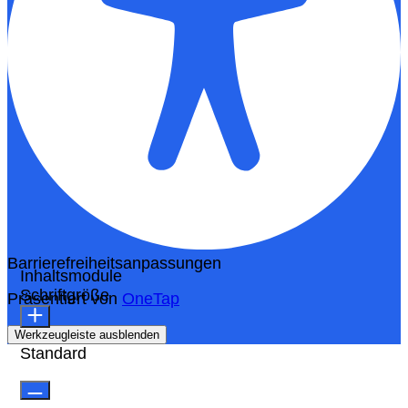
Barrierefreiheitsanpassungen
Inhaltsmodule
Schriftgröße
Präsentiert von
OneTap
Werkzeugleiste ausblenden
Standard