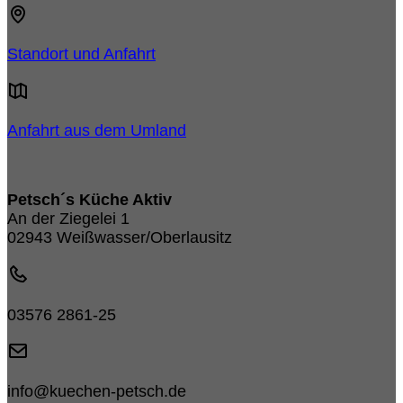
Standort und Anfahrt
Anfahrt aus dem Umland
Petsch´s Küche Aktiv
An der Ziegelei 1
02943 Weißwasser/Oberlausitz
03576 2861-25
info@kuechen-petsch.de