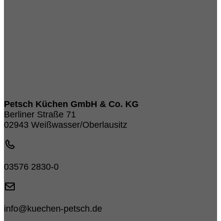
Petsch Küchen GmbH & Co. KG
Berliner Straße 71
02943 Weißwasser/Oberlausitz
03576 2830-0
info@kuechen-petsch.de