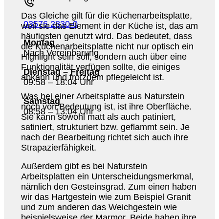
Das Gleiche gilt für die Küchenarbeitsplatte,
03576 2830-0
weil sie das Element in der Küche ist, das am
häufigsten genutzt wird. Das bedeutet, dass
Montag
die Küchenarbeitsplatte nicht nur optisch ein
Nach Vereinbarung
Highlight sein soll, sondern auch über eine
Funktionalität verfügen sollte, die einiges
Dienstag – Freitag
abkann und trotzdem pflegeleicht ist.
09:58 – 18:04 Uhr
Was bei einer Arbeitsplatte aus Naturstein
Samstag
noch von Bedeutung ist, ist ihre Oberfläche.
08:58 – 13:04 Uhr
Sie kann sowohl matt als auch patiniert,
satiniert, strukturiert bzw. geflammt sein. Je
nach der Bearbeitung richtet sich auch ihre
Strapazierfähigkeit.
Außerdem gibt es bei Naturstein
Arbeitsplatten ein Unterscheidungsmerkmal,
nämlich den Gesteinsgrad. Zum einen haben
wir das Hartgestein wie zum Beispiel Granit
und zum anderen das Weichgestein wie
beispielsweise der Marmor. Beide haben ihre