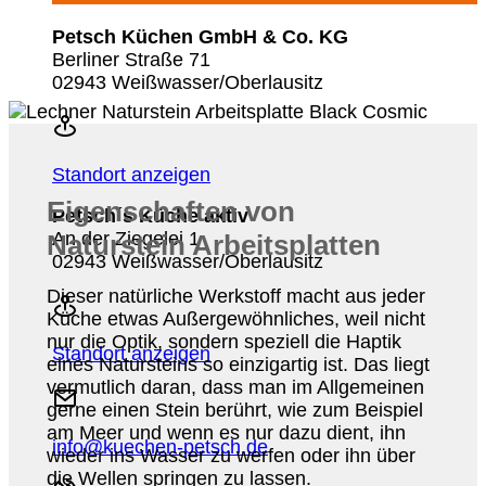
Petsch Küchen GmbH & Co. KG
Berliner Straße 71
02943 Weißwasser/Oberlausitz
Standort anzeigen
Eigenschaften von
Petsch´s Küche aktiv
An der Ziegelei 1
Naturstein Arbeitsplatten
02943 Weißwasser/Oberlausitz
Dieser natürliche Werkstoff macht aus jeder
Küche etwas Außergewöhnliches, weil nicht
nur die Optik, sondern speziell die Haptik
Standort anzeigen
eines Natursteins so einzigartig ist. Das liegt
vermutlich daran, dass man im Allgemeinen
gerne einen Stein berührt, wie zum Beispiel
am Meer und wenn es nur dazu dient, ihn
info@kuechen-petsch.de
wieder ins Wasser zu werfen oder ihn über
die Wellen springen zu lassen.