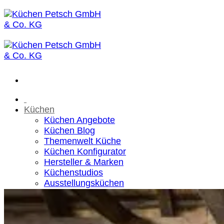
Zum
Inhalt
springen
Küchen
Küchen Angebote
Küchen Blog
Themenwelt Küche
Küchen Konfigurator
Hersteller & Marken
Küchenstudios
Ausstellungsküchen
Sale
Wohnen
House of Petsch