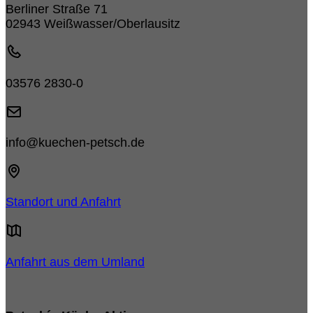
Berliner Straße 71
02943 Weißwasser/Oberlausitz
03576 2830-0
info@kuechen-petsch.de
Standort und Anfahrt
Anfahrt aus dem Umland