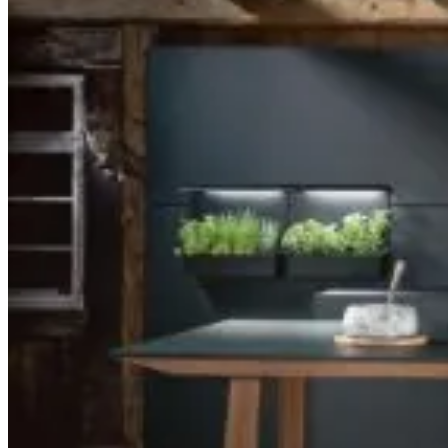
Hauswirtschaftsraum
Badezimmer
Referenzen
Service
Übersicht
Ansprechpartner
Über Uns
Unsere Philosophie
Team
Karriere
Standorte
Küche planen →
Wir beraten Sie!
Sprechen sie uns einfach an.
Für die optimale Beratung stehen wir Ihnen seit
über 30 Jahren mit Fachkompetenz, Rat und Tat
zur Seite. Zögern Sie nicht länger und rufen Sie
uns an, schreiben Sie uns eine Mail oder
kommen Sie persönlich in unserem