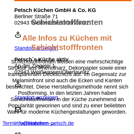
Petsch Küchen GmbH & Co. KG
Berliner Straße 71
Schichtstofffronten
02943 Weißwasser/Oberlausitz
Alle Infos zu Küchen mit
Schichtstofffronten
Standort anzeigen
Petsch´s Küche aktiv
Schichtstofffronten weisen eine mehrschichtige
An der Ziegelei 1
Struktur aus Phenolharz, Dekorpapier sowie einer
02943 Weißwasser/Oberlausitz
transparenten Deckschicht auf. Im Gegensatz zur
Melaminfront sind auch die Ecken und Kanten
beschichtet. Diese Herstellungsmethode nennt sich
Postforming. In den letzten Jahren haben
Standort anzeigen
Schichtstofffronten in der Küche zunehmend an
Popularität gewonnen und sind zu einer beliebten
Wahl für moderne Küchengestaltungen geworden.
info@kuechen-petsch.de
Termin vereinbaren →