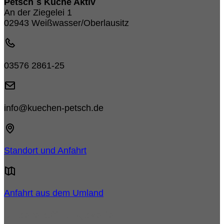
Petsch´s Küche Aktiv
An der Ziegelei 1
02943 Weißwasser/Oberlausitz
03576 2861-25
info@kuechen-petsch.de
Standort und Anfahrt
Anfahrt aus dem Umland
Unsere Öffnungszeiten: