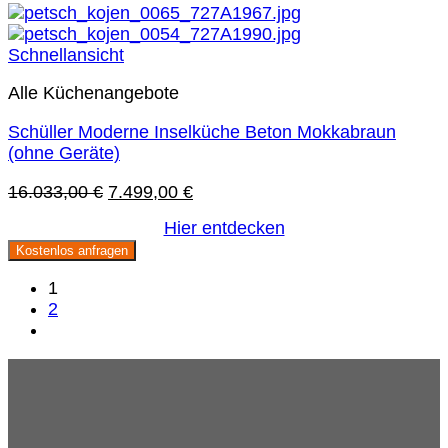
Schnellansicht
Alle Küchenangebote
Schüller Moderne Inselküche Beton Mokkabraun
(ohne Geräte)
Ursprünglicher
Aktueller
16.033,00
€
7.499,00
€
Preis
Preis
Hier entdecken
war:
ist:
Kostenlos anfragen
16.033,00 €
7.499,00 €.
1
2