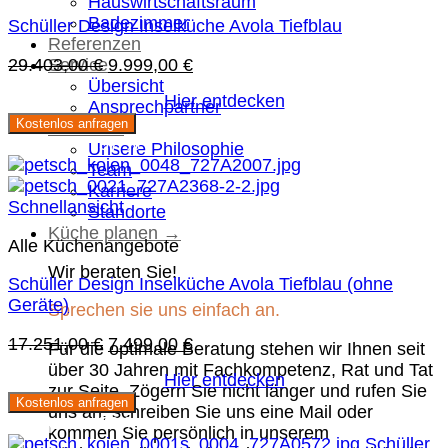
Hauswirtschaftsraum
Badezimmer
Schüller Design Inselküche Avola Tiefblau
Referenzen
Ursprünglicher
Aktueller
29.403,00
€
9.999,00
€
Service
Preis
Preis
Übersicht
Hier entdecken
war:
ist:
Ansprechpartner
Kostenlos anfragen
29.403,00 €
9.999,00 €.
Über Uns
Sie sparen 57 %
Unsere Philosophie
Team
Karriere
Schnellansicht
Standorte
Küche planen →
Alle Küchenangebote
Wir beraten Sie!
Schüller Design Inselküche Avola Tiefblau (ohne
Geräte)
Sprechen sie uns einfach an.
Ursprünglicher
Aktueller
17.251,00
€
7.499,00
€
Für die optimale Beratung stehen wir Ihnen seit
Preis
Preis
über 30 Jahren mit Fachkompetenz, Rat und Tat
Hier entdecken
war:
ist:
zur Seite. Zögern Sie nicht länger und rufen Sie
Kostenlos anfragen
17.251,00 €
7.499,00 €.
uns an, schreiben Sie uns eine Mail oder
Sie sparen 50 %
kommen Sie persönlich in unserem