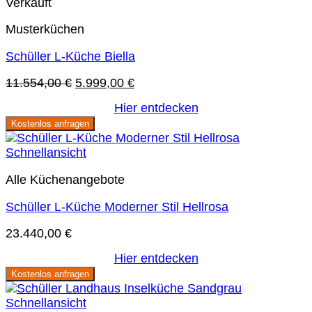
Verkauft
Musterküchen
Schüller L-Küche Biella
Ursprünglicher
Aktueller
11.554,00
€
5.999,00
€
Preis
Preis
Hier entdecken
war:
ist:
Kostenlos anfragen
11.554,00 €
5.999,00 €.
Schnellansicht
Alle Küchenangebote
Schüller L-Küche Moderner Stil Hellrosa
23.440,00
€
Hier entdecken
Kostenlos anfragen
Schnellansicht