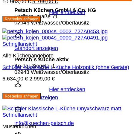
Ursprünglicher
Aktueller
10.963,00
€
5.799,00
€
Preis
Preis
Petsch Küchen GmbH & Co. KG
Hier entdecken
war:
ist:
Berliner Straße 71
Kostenlos anfragen
10.963,00 €
5.799,00 €.
02943 Weißwasser/Oberlausitz
Sie sparen 55 %
Schnellansicht
Standort anzeigen
Alle Küchenangebote
Petsch´s Küche aktiv
An der Ziegelei 1
Schüller Klassische L-Küche Holzoptik (ohne Geräte)
02943 Weißwasser/Oberlausitz
Ursprünglicher
Aktueller
6.634,00
€
2.999,00
€
Preis
Preis
Hier entdecken
war:
ist:
Kostenlos anfragen
6.634,00 €
2.999,00 €.
Standort anzeigen
Sie sparen 51 %
Schnellansicht
info@kuechen-petsch.de
Musterküchen