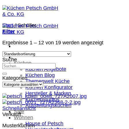
Zum
Inhalt
springen
Start
/
Schüller
Filter
Ergebnisse 1 – 12 von 19 werden angezeigt
Suche
Küchen
Küchen Angebote
Küchen Blog
Kategorien
Themenwelt Küche
Kategorien
Küchen Konfigurator
Sie sparen 66 %
Hersteller & Marken
Küchenstudios
Ausstellungsküchen
Schnellansicht
Sale
Verkauft
Wohnen
House of Petsch
Musterküchen