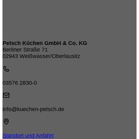
Petsch Küchen GmbH & Co. KG
Berliner Straße 71
02943 Weißwasser/Oberlausitz
03576 2830-0
info@kuechen-petsch.de
Standort und Anfahrt