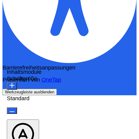
Barrierefreiheitsanpassungen
Inhaltsmodule
Schriftgröße
Präsentiert von
OneTap
Werkzeugleiste ausblenden
Standard