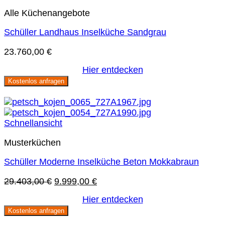
Alle Küchenangebote
Schüller Landhaus Inselküche Sandgrau
23.760,00
€
Hier entdecken
Kostenlos anfragen
Sie sparen 66 %
Schnellansicht
Musterküchen
Schüller Moderne Inselküche Beton Mokkabraun
Ursprünglicher
Aktueller
29.403,00
€
9.999,00
€
Preis
Preis
Hier entdecken
war:
ist:
Kostenlos anfragen
29.403,00 €
9.999,00 €.
Sie sparen 53 %