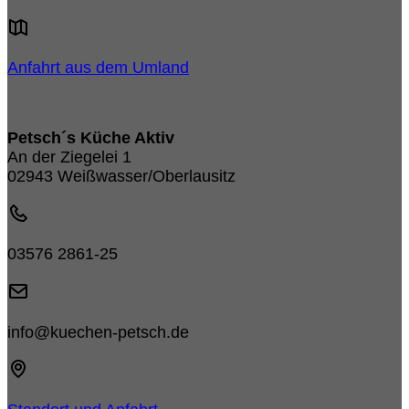
Anfahrt aus dem Umland
Petsch´s Küche Aktiv
An der Ziegelei 1
02943 Weißwasser/Oberlausitz
03576 2861-25
info@kuechen-petsch.de