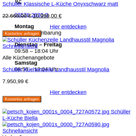
Schüller Klassische L-Küche Onyxschwarz matt
03576 2830-0
Ursprünglicher
Aktueller
22.669,00
€
10.999,00
€
Preis
Preis
Montag
Hier entdecken
war:
ist:
Nach Vereinbarung
Kostenlos anfragen
22.669,00 €
10.999,00 €.
Dienstag – Freitag
Schnellansicht
09:58 – 18:04 Uhr
Alle Küchenangebote
Samstag
08:58 – 13:04 Uhr
Schüller Küchenzeile Landhausstil Magnolia
7.950,99
€
Hier entdecken
Kostenlos anfragen
Sie sparen 48 %
Schnellansicht