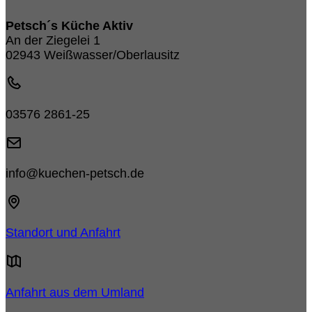
Petsch´s Küche Aktiv
An der Ziegelei 1
02943 Weißwasser/Oberlausitz
03576 2861-25
info@kuechen-petsch.de
Standort und Anfahrt
Anfahrt aus dem Umland