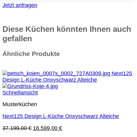
Jetzt anfragen
Diese Küchen könnten Ihnen auch
gefallen
Ähnliche Produkte
Sie sparen 55 %
Schnellansicht
Musterküchen
Next125 Design L-Küche Onxyschwarz Alteiche
Ursprünglicher
Aktueller
37.199,00
€
16.599,00
€
Preis
Preis