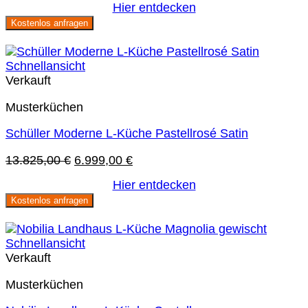
Hier entdecken
Kostenlos anfragen
Sie sparen 49 %
Schnellansicht
Verkauft
Musterküchen
Schüller Moderne L-Küche Pastellrosé Satin
Ursprünglicher
Aktueller
13.825,00
€
6.999,00
€
Preis
Preis
Hier entdecken
war:
ist:
Kostenlos anfragen
13.825,00 €
6.999,00 €.
Sie sparen 45 %
Schnellansicht
Verkauft
Musterküchen