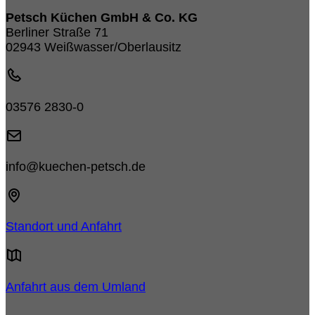
Petsch Küchen GmbH & Co. KG
Berliner Straße 71
02943 Weißwasser/Oberlausitz
03576 2830-0
info@kuechen-petsch.de
Standort und Anfahrt
Anfahrt aus dem Umland