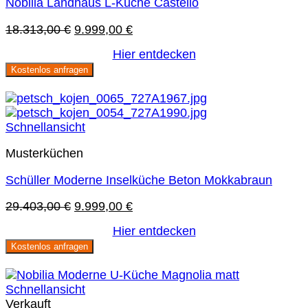
Nobilia Landhaus L-Küche Castello
Ursprünglicher
Aktueller
18.313,00
€
9.999,00
€
Preis
Preis
Hier entdecken
war:
ist:
Kostenlos anfragen
18.313,00 €
9.999,00 €.
Sie sparen 66 %
Schnellansicht
Musterküchen
Schüller Moderne Inselküche Beton Mokkabraun
Ursprünglicher
Aktueller
29.403,00
€
9.999,00
€
Preis
Preis
Hier entdecken
war:
ist:
Kostenlos anfragen
29.403,00 €
9.999,00 €.
Sie sparen 48 %
Schnellansicht
Verkauft