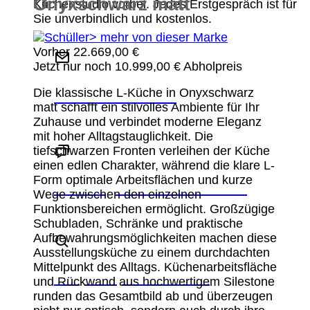
Onyxschwarz matt
Küchenstudio vorbei. Jedes Erstgespräch ist für
Sie unverbindlich und kostenlos.
> mehr von dieser Marke
Vorher
22.669,00
€
Jetzt nur noch
10.999,00
€
Abholpreis
Die klassische L-Küche in Onyxschwarz
Schreiben Sie uns
matt schafft ein stilvolles Ambiente für Ihr
Zuhause und verbindet moderne Eleganz
mit hoher Alltagstauglichkeit. Die
tiefschwarzen Fronten verleihen der Küche
einen edlen Charakter, während die klare L-
Form optimale Arbeitsflächen und kurze
Beratungstermin vereinbaren
Wege zwischen den einzelnen
Funktionsbereichen ermöglicht. Großzügige
Schubladen, Schränke und praktische
Aufbewahrungsmöglichkeiten machen diese
Ausstellungsküche zu einem durchdachten
Mittelpunkt des Alltags. Küchenarbeitsfläche
Ansprechpartner finden
und Rückwand aus hochwertigem Silestone
runden das Gesamtbild ab und überzeugen