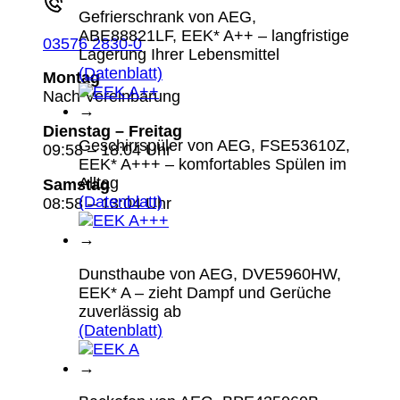
Gefrierschrank von AEG,
ABE88821LF, EEK* A++ – langfristige
03576 2830-0
Lagerung Ihrer Lebensmittel
(Datenblatt)
Montag
Nach Vereinbarung
→
Dienstag – Freitag
Geschirrspüler von AEG, FSE53610Z,
09:58 – 18:04 Uhr
EEK* A+++ – komfortables Spülen im
Alltag
Samstag
(Datenblatt)
08:58 – 13:04 Uhr
→
Dunsthaube von AEG, DVE5960HW,
EEK* A – zieht Dampf und Gerüche
zuverlässig ab
(Datenblatt)
→