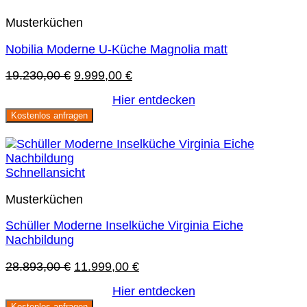
Musterküchen
Nobilia Moderne U-Küche Magnolia matt
Ursprünglicher
Aktueller
19.230,00
€
9.999,00
€
Preis
Preis
Hier entdecken
war:
ist:
Kostenlos anfragen
19.230,00 €
9.999,00 €.
Sie sparen 58 %
Schnellansicht
Musterküchen
Schüller Moderne Inselküche Virginia Eiche
Nachbildung
Ursprünglicher
Aktueller
28.893,00
€
11.999,00
€
Preis
Preis
Hier entdecken
war:
ist:
Kostenlos anfragen