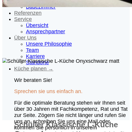
Hauswirtschaftsraum
Badezimmer
Referenzen
Service
Übersicht
Ansprechpartner
Über Uns
Unsere Philosophie
Team
Karriere
Standorte
Küche planen →
Wir beraten Sie!
Sprechen sie uns einfach an.
Für die optimale Beratung stehen wir Ihnen seit
über 30 Jahren mit Fachkompetenz, Rat und Tat
zur Seite. Zögern Sie nicht länger und rufen Sie
uns an, schreiben Sie uns eine Mail oder
Schüller Klassische L-Küche
kommen Sie persönlich in unserem