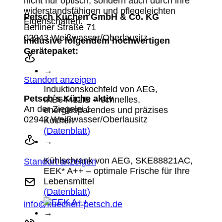
nicht nur optisch, sondern auch durch ihre
widerstandsfähigen und pflegeleichten
Petsch Küchen GmbH & Co. KG
Eigenschaften.
Berliner Straße 71
02943 Weißwasser/Oberlausitz
inklusive folgendem hochwertigen
Gerätepaket:
→
Standort anzeigen
Induktionskochfeld von AEG,
Petsch´s Küche aktiv
IKB64411IB – schnelles,
An der Ziegelei 1
energiesparendes und präzises
02943 Weißwasser/Oberlausitz
Kochen
(Datenblatt)
→
Kühlschrank von AEG, SKE88821AC,
Standort anzeigen
EEK* A++ – optimale Frische für Ihre
Lebensmittel
(Datenblatt)
info@kuechen-petsch.de
→