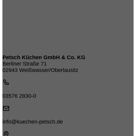
Petsch Küchen GmbH & Co. KG
Berliner Straße 71
02943 Weißwasser/Oberlausitz
03576 2830-0
info@kuechen-petsch.de