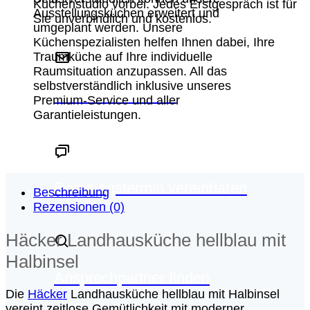
Küchenstudio vorbei. Jedes Erstgespräch ist für
Ausstellungsküchen erweitert und
Sie unverbindlich und kostenlos.
umgeplant werden. Unsere
Küchenspezialisten helfen Ihnen dabei, Ihre
Traumküche auf Ihre individuelle
Raumsituation anzupassen. All das
selbstverständlich inklusive unseres
Schreiben Sie uns
Premium-Service und aller
Garantieleistungen.
Beratungstermin vereinbaren
Beschreibung
Rezensionen (0)
Häcker Landhausküche hellblau mit
Halbinsel
Ansprechpartner finden
Die
Häcker
Landhausküche hellblau mit Halbinsel
vereint zeitlose Gemütlichkeit mit moderner