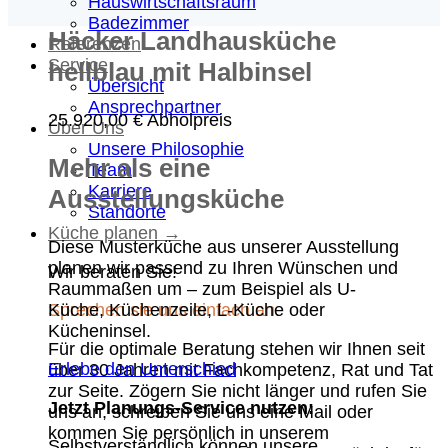
Hauswirtschaftsraum
Badezimmer
Häcker Landhausküche
Referenzen
Service
hellblau mit Halbinsel
Übersicht
Ansprechpartner
25.920,00
€
Abholpreis
Über Uns
Unsere Philosophie
Mehr als eine
Team
Karriere
Ausstellungsküche
Standorte
Küche planen →
Diese Musterküche aus unserer Ausstellung
planen wir passend zu Ihren Wünschen und
Wir beraten Sie!
Raummaßen um – zum Beispiel als U-
Küche, Küchenzeile, L-Küche oder
Sprechen sie uns einfach an.
Kücheninsel.
Für die optimale Beratung stehen wir Ihnen seit
Erlebe den Unterschied
über 30 Jahren mit Fachkompetenz, Rat und Tat
zur Seite. Zögern Sie nicht länger und rufen Sie
Jetzt Planungs-Service nutzen:
uns an, schreiben Sie uns eine Mail oder
kommen Sie persönlich in unserem
Selbstverständlich können unsere