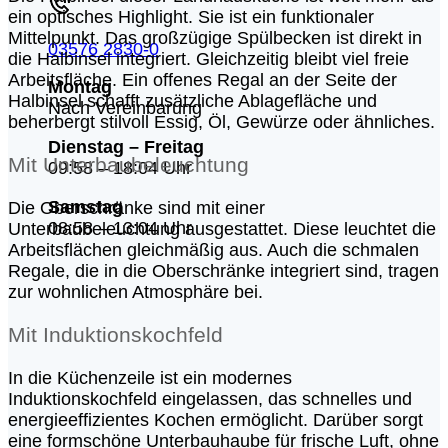
ein optisches Highlight. Sie ist ein funktionaler
Mittelpunkt. Das großzügige Spülbecken ist direkt in
03576 2830-0
die Halbinsel integriert. Gleichzeitig bleibt viel freie
Arbeitsfläche. Ein offenes Regal an der Seite der
Montag
Halbinsel schafft zusätzliche Ablagefläche und
Nach Vereinbarung
beherbergt stilvoll Essig, Öl, Gewürze oder ähnliches.
Dienstag – Freitag
Mit Unterbaubeleuchtung
09:58 – 18:04 Uhr
Samstag
Die Oberschränke sind mit einer
08:58 – 13:04 Uhr
Unterbaubeleuchtung ausgestattet. Diese leuchtet die
Arbeitsflächen gleichmäßig aus. Auch die schmalen
Regale, die in die Oberschränke integriert sind, tragen
zur wohnlichen Atmosphäre bei.
Mit Induktionskochfeld
In die Küchenzeile ist ein modernes
Induktionskochfeld eingelassen, das schnelles und
energieeffizientes Kochen ermöglicht. Darüber sorgt
eine formschöne Unterbauhaube für frische Luft, ohne