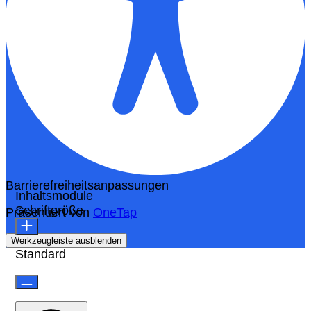
Barrierefreiheitsanpassungen
Inhaltsmodule
Schriftgröße
Präsentiert von
OneTap
Werkzeugleiste ausblenden
Standard