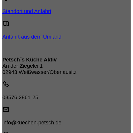
Standort und Anfahrt
Anfahrt aus dem Umland
Petsch´s Küche Aktiv
An der Ziegelei 1
02943 Weißwasser/Oberlausitz
03576 2861-25
info@kuechen-petsch.de