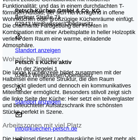
Funktionalität; und das in einem durchdachten T-
Petsch Küchen GmbH & Co. KG
förmigen Aufbau, der sich hervorragend in offene
Berliner Straße 71
Wohnküchen oder großzügige Küchenräume einfügt.
02943 Weißwasser/Oberlausitz
Die charmante Farbgebung der Fronten in
Kombination mit einer Arbeitsplatte in heller Holzoptik
verleiht dem Raum eine warme, einladende
Atmosphäre.
Standort anzeigen
Wohnliche Eleganz
Petsch´s Küche aktiv
An der Ziegelei 1
Die lange Küchenzeile bildet zusammen mit der
02943 Weißwasser/Oberlausitz
Halbinsel eine offene Struktur, die den Raum
geschickt gliedert und dennoch ein kommunikatives
Miteinander ermöglicht. Besonders stilvoll zeigt sich
die linke Seite der Küche: Hier setzt ein teilverglaster
Standort anzeigen
und beleuchteter Aufsatzschrank Ihre schönsten
Stücke perfekt in Szene.
Arbeitszonen mit viel Platz
info@kuechen-petsch.de
Die Halbinsel dieser Landhausküche ist weit mehr als