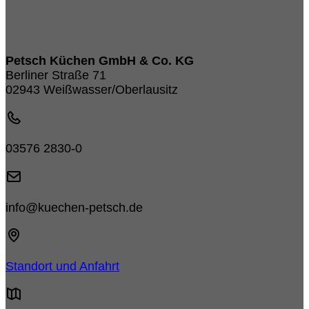
Petsch Küchen GmbH & Co. KG
Berliner Straße 71
02943 Weißwasser/Oberlausitz
03576 2830-0
info@kuechen-petsch.de
Standort und Anfahrt