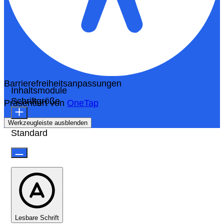
Barrierefreiheitsanpassungen
Inhaltsmodule
Schriftgröße
Präsentiert von
OneTap
Werkzeugleiste ausblenden
Standard
Lesbare Schrift