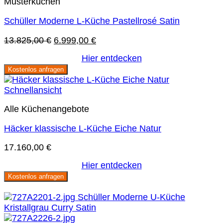
Musterküchen
Schüller Moderne L-Küche Pastellrosé Satin
Ursprünglicher
Aktueller
13.825,00
€
6.999,00
€
Preis
Preis
Hier entdecken
war:
ist:
Kostenlos anfragen
13.825,00 €
6.999,00 €.
Schnellansicht
Alle Küchenangebote
Häcker klassische L-Küche Eiche Natur
17.160,00
€
Hier entdecken
Kostenlos anfragen
Sie sparen 47 %