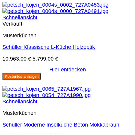
Schnellansicht
Verkauft
Musterküchen
Schüller Klassische L-Küche Holzoptik
Ursprünglicher
Aktueller
10.963,00
€
5.799,00
€
Preis
Preis
Hier entdecken
war:
ist:
Kostenlos anfragen
10.963,00 €
5.799,00 €.
Sie sparen 66 %
Schnellansicht
Musterküchen
Schüller Moderne Inselküche Beton Mokkabraun