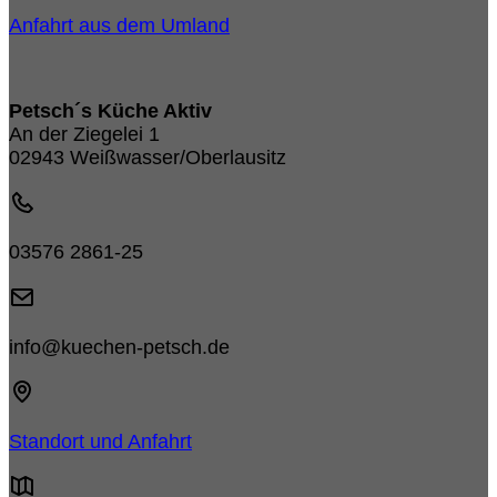
Anfahrt aus dem Umland
Petsch´s Küche Aktiv
An der Ziegelei 1
02943 Weißwasser/Oberlausitz
03576 2861-25
info@kuechen-petsch.de
Standort und Anfahrt