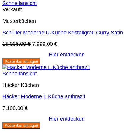
Schnellansicht
Verkauft
Musterküchen
Schüller Moderne U-Küche Kristallgrau Curry Satin
Ursprünglicher
Aktueller
15.036,00
€
7.999,00
€
Preis
Preis
Hier entdecken
war:
ist:
Kostenlos anfragen
15.036,00 €
7.999,00 €.
Schnellansicht
Häcker Küchen
Häcker Moderne L-Küche anthrazit
7.100,00
€
Hier entdecken
Kostenlos anfragen
Sie sparen 47 %