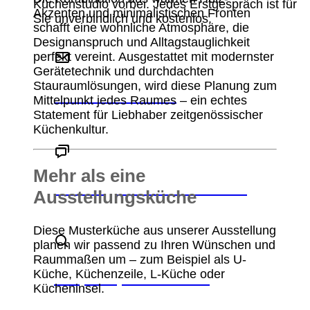
Küchenstudio vorbei. Jedes Erstgespräch ist für
Akzenten und minimalistischen Fronten
Sie unverbindlich und kostenlos.
schafft eine wohnliche Atmosphäre, die
Designanspruch und Alltagstauglichkeit
perfekt vereint. Ausgestattet mit modernster
Gerätetechnik und durchdachten
Stauraumlösungen, wird diese Planung zum
Schreiben Sie uns
Mittelpunkt jedes Raumes – ein echtes
Statement für Liebhaber zeitgenössischer
Küchenkultur.
Mehr als eine
Beratungstermin vereinbaren
Ausstellungsküche
Diese Musterküche aus unserer Ausstellung
planen wir passend zu Ihren Wünschen und
Raummaßen um – zum Beispiel als U-
Küche, Küchenzeile, L-Küche oder
Ansprechpartner finden
Kücheninsel.