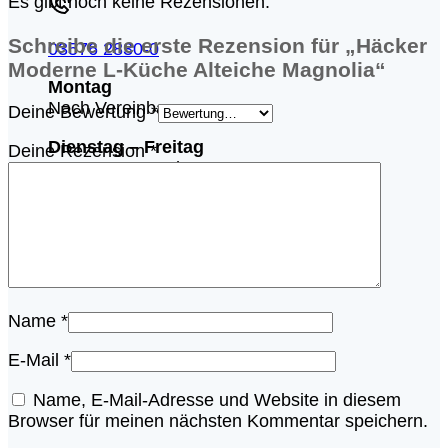
Es gibt noch keine Rezensionen.
Schreibe die erste Rezension für „Häcker
03576 2830-0
Moderne L-Küche Alteiche Magnolia“
Montag
Nach Vereinbarung
Deine Bewertung
*
Dienstag – Freitag
Deine Rezension
*
09:58 – 18:04 Uhr
Samstag
08:58 – 13:04 Uhr
Name
*
E-Mail
*
Name, E-Mail-Adresse und Website in diesem
Browser für meinen nächsten Kommentar speichern.