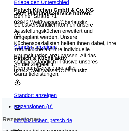
Erlebe den Unterschied
Petsch Küchen GmbH & Co. KG
Jetzt Planungs-Service nutzen:
Berliner Straße 71
02943 Weißwasser/Oberlausitz
Selbstverständlich können unsere
Ausstellungsküchen erweitert und
umgeplant werden. Unsere
Küchenspezialisten helfen Ihnen dabei, Ihre
Standort anzeigen
Traumküche auf Ihre individuelle
Raumsituation anzupassen. All das
Petsch´s Küche aktiv
selbstverständlich inklusive unseres
An der Ziegelei 1
Premium-Service und aller
02943 Weißwasser/Oberlausitz
Garantieleistungen.
Standort anzeigen
Rezensionen (0)
Rezensionen
info@kuechen-petsch.de