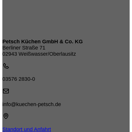
Petsch Küchen GmbH & Co. KG
Berliner Straße 71
02943 Weißwasser/Oberlausitz
03576 2830-0
info@kuechen-petsch.de
Standort und Anfahrt