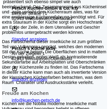
präsentiert sich ebenso simpel wie auch
beeindruckend. Das Zusammenspiel aus Kücheninsel
Petsch Küchen GmbH & Co. KG
und -zeile verleiht dem Küchenraum alles, was für
Berliner Straße 71
eine erstklassige Küchenerfahrung benötigt wird. Für
02943 Weißwasser/Oberlausitz
extra Stauraum in der Küche sorgt ein Hochschrank
am Ende der Zeile, in dem Utensilien und Geschirr
problemlos untergebracht werden können.
Standort anzeigen
Das Farbschema dieser Inselküche ist zum größten
Teil von Vulkangrau geprägt, welches den modernen
Petsch´s Küche aktiv
Stil der Küche betont. Die Oberflächen sind in mattem
An der Ziegelei 1
Design gehalten, wobei Weiß als kontrastierende
02943 Weißwasser/Oberlausitz
Sekundärfarbe auf Arbeitsplatten und Oberschränken
über der Küchenzeile zu finden ist. Das Farbschema
in dieser Küche kann man auch als invertierte Version
der klassischen Küchenfarben betrachten, was dem
Standort anzeigen
Raum
Charakter und Ausdrucksstärke verleiht.
Freude am Kochen
info@kuechen-petsch.de
Küchen wie die Nobilia moderne Inselküche matt
Vulkangrau sind besonders beliebt in offenen