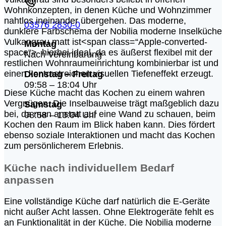
Wohnkonzepten, in denen Küche und Wohnzimmer
nahtlos ineinander übergehen. Das moderne,
03576 2830-0
dunklere Farbschema der Nobilia moderne Inselküche
Vulkangrau matt ist<span class=“Apple-converted-
Montag
space“> hierbei ideal, da es äußerst flexibel mit der
Nach Vereinbarung
restlichen Wohnraumeinrichtung kombinierbar ist und
einen kontrastreichen visuellen Tiefeneffekt erzeugt.
Dienstag – Freitag
09:58 – 18:04 Uhr
Diese Küche macht das Kochen zu einem wahren
Vergnügen. Die Inselbauweise trägt maßgeblich dazu
Samstag
bei, da man anstatt auf eine Wand zu schauen, beim
08:58 – 13:04 Uhr
Kochen den Raum im Blick haben kann. Dies fördert
ebenso soziale Interaktionen und macht das Kochen
zum persönlicherem Erlebnis.
Küche nach individuellem Bedarf
anpassen
Eine vollständige Küche darf natürlich die E-Geräte
nicht außer Acht lassen. Ohne Elektrogeräte fehlt es
an Funktionalität in der Küche. Die Nobilia moderne