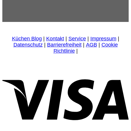
Küchen Blog
|
Kontakt
|
Service
|
Impressum
|
Datenschutz
|
Barrierefreiheit
|
AGB
|
Cookie
Richtlinie
|