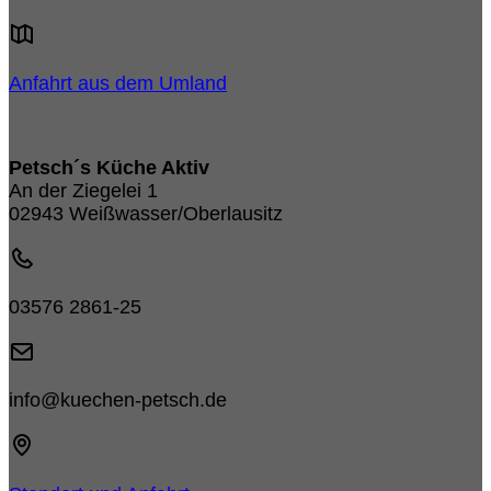
Anfahrt aus dem Umland
Petsch´s Küche Aktiv
An der Ziegelei 1
02943 Weißwasser/Oberlausitz
03576 2861-25
info@kuechen-petsch.de