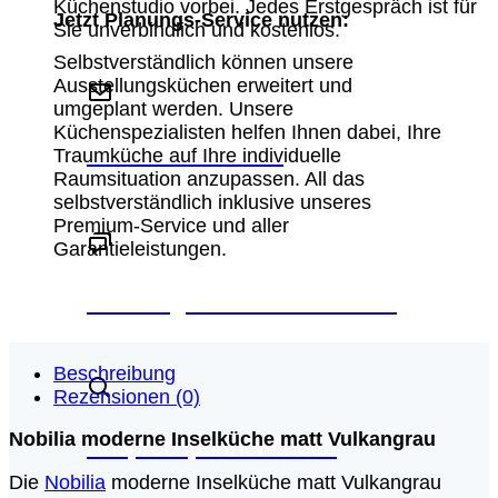
Küchenstudio vorbei. Jedes Erstgespräch ist für
Jetzt Planungs-Service nutzen:
Sie unverbindlich und kostenlos.
Selbstverständlich können unsere
Ausstellungsküchen erweitert und
umgeplant werden. Unsere
Küchenspezialisten helfen Ihnen dabei, Ihre
Schreiben Sie uns
Traumküche auf Ihre individuelle
Raumsituation anzupassen. All das
selbstverständlich inklusive unseres
Premium-Service und aller
Garantieleistungen.
Beratungstermin vereinbaren
Beschreibung
Rezensionen (0)
Nobilia moderne Inselküche matt Vulkangrau
Ansprechpartner finden
Die
Nobilia
moderne Inselküche matt Vulkangrau