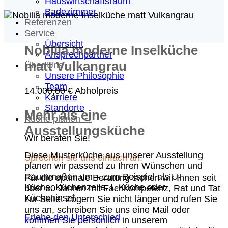
Hauswirtschaftsraum
Badezimmer
Referenzen
Service
Übersicht
Nobilia moderne Inselküche
Ansprechpartner
matt Vulkangrau
Über Uns
Unsere Philosophie
Team
14.000,00
€
Abholpreis
Karriere
Standorte
Mehr als eine
Küche planen →
Ausstellungsküche
Wir beraten Sie!
Diese Musterküche aus unserer Ausstellung
Sprechen sie uns einfach an.
planen wir passend zu Ihren Wünschen und
Raummaßen um – zum Beispiel als U-
Für die optimale Beratung stehen wir Ihnen seit
Küche, Küchenzeile, L-Küche oder
über 30 Jahren mit Fachkompetenz, Rat und Tat
Kücheninsel.
zur Seite. Zögern Sie nicht länger und rufen Sie
uns an, schreiben Sie uns eine Mail oder
Erlebe den Unterschied
kommen Sie persönlich in unserem