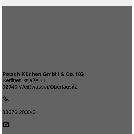
Petsch Küchen GmbH & Co. KG
Berliner Straße 71
02943 Weißwasser/Oberlausitz
03576 2830-0