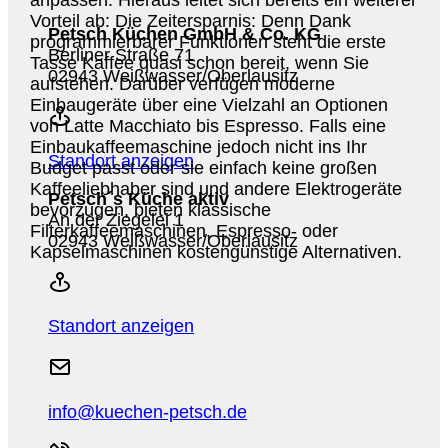
anpassen. Hieraus leitet sich bereits ein weiterer
Vorteil ab: Die Zeitersparnis: Denn Dank
Petsch Küchen GmbH & Co. KG
programmierbarer Funktionen steht die erste
Berliner Straße 71
Tasse Kaffee quasi schon bereit, wenn Sie
02943 Weißwasser/Oberlausitz
aufstehen. Darüber verfügen moderne
Einbaugeräte über eine Vielzahl an Optionen
von Latte Macchiato bis Espresso. Falls eine
Einbaukaffeemaschine jedoch nicht ins Ihr
Standort anzeigen
Budget passt oder sie einfach keine großen
Kaffeeliebhaber sind und andere Elektrogeräte
Petsch´s Küche aktiv
bevorzugen, bieten klassische
An der Ziegelei 1
Filterkaffeemaschinen, Espresso- oder
02943 Weißwasser/Oberlausitz
Kapselmaschinen kostengünstige Alternativen.
Standort anzeigen
info@kuechen-petsch.de