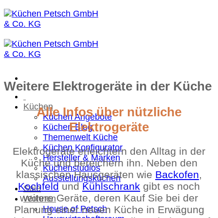
Zum
Inhalt
springen
Weitere Elektrogeräte in der Küche
Küchen
Alle Infos über nützliche
Küchen Angebote
Elektrogeräte
Küchen Blog
Themenwelt Küche
Küchen Konfigurator
Elektrogeräte erleichtern den Alltag in der
Hersteller & Marken
Küche und bereichern ihn. Neben den
Küchenstudios
klassischen Hausgeräten wie
Backofen
,
Ausstellungsküchen
Kochfeld
und
Kühlschrank
gibt es noch
Sale
weitere Geräte, deren Kauf Sie bei der
Wohnen
Planung einer neuen Küche in Erwägung
House of Petsch