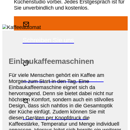
Küchenstudio vorbei. Jedes Erstgespräch ist für
Sie unverbindlich und kostenlos.
Schreiben Sie uns
Einbaukaffeemaschinen
Für viele Menschen gehört ein Kaffee am
Beratungstermin vereinbaren
Morgen zum Start in den Tag. Eine
Einbaukaffeemaschine eignet sich da
hervorragend. Denn sie bietet dabei nicht nur
höchsten Komfort, sondern auch ein stilvolles
Design, dass sich nahtlos in die Gesamtoptik
der Küche einfügt. Zudem können Sie mit
Ansprechpartner finden
diesen Geräten per Knopfdruck die
Kaffeestärke, Temperatur und Menge individuell