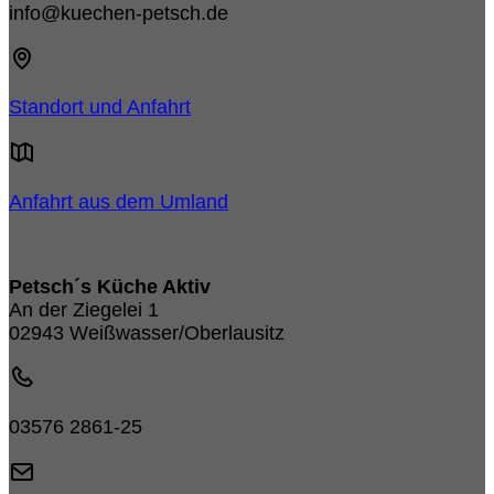
info@kuechen-petsch.de
Standort und Anfahrt
Anfahrt aus dem Umland
Petsch´s Küche Aktiv
An der Ziegelei 1
02943 Weißwasser/Oberlausitz
03576 2861-25