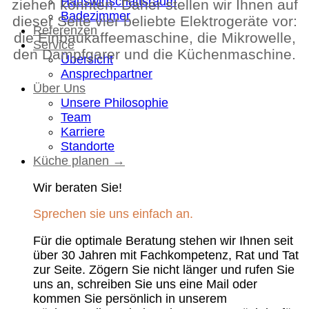
Hauswirtschaftsraum
ziehen könnten. Daher stellen wir Ihnen auf
Badezimmer
dieser Seite vier beliebte Elektrogeräte vor:
Referenzen
die Einbaukaffeemaschine, die Mikrowelle,
Service
den Dampfgarer und die Küchenmaschine.
Übersicht
Ansprechpartner
Über Uns
Unsere Philosophie
Team
Karriere
Standorte
Küche planen →
Wir beraten Sie!
Sprechen sie uns einfach an.
Für die optimale Beratung stehen wir Ihnen seit
über 30 Jahren mit Fachkompetenz, Rat und Tat
zur Seite. Zögern Sie nicht länger und rufen Sie
uns an, schreiben Sie uns eine Mail oder
kommen Sie persönlich in unserem