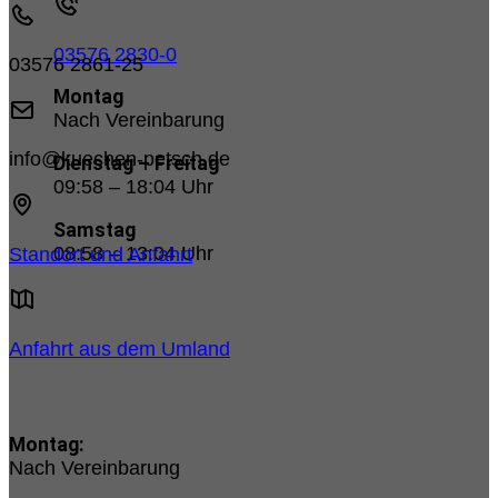
03576 2830-0
03576 2861-25
Montag
Nach Vereinbarung
info@kuechen-petsch.de
Dienstag – Freitag
09:58 – 18:04 Uhr
Samstag
08:58 – 13:04 Uhr
Standort und Anfahrt
Anfahrt aus dem Umland
Unsere Öffnungszeiten:
Montag:
Nach Vereinbarung