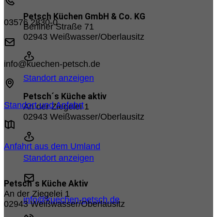
Petsch Küchen GmbH & Co. KG
03576 2830-0
Berliner Straße 71
02943 Weißwasser/Oberlausitz
info@kuechen-petsch.de
Standort anzeigen
Petsch´s Küche aktiv
Standort und Anfahrt
An der Ziegelei 1
02943 Weißwasser/Oberlausitz
Anfahrt aus dem Umland
Standort anzeigen
Petsch´s Küche Aktiv
An der Ziegelei 1
info@kuechen-petsch.de
02943 Weißwasser/Oberlausitz