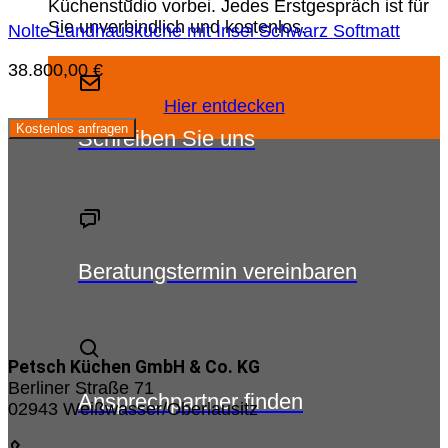
Küchenstudio vorbei. Jedes Erstgespräch ist für
Sie unverbindlich und kostenlos.
Nolte Landhausküche mit Insel Schwarz Softmatt
38.800,00
€
Hier entdecken
Kostenlos anfragen
Schreiben Sie uns
Beratungstermin vereinbaren
Petsch Küchen GmbH & Co. KG
Berliner Straße 71
Ansprechpartner finden
02943 Weißwasser/Oberlausitz