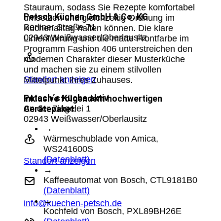
Stauraum, sodass Sie Rezepte komfortabel
Petsch Küchen GmbH & Co. KG
umsetzen und gleichzeitig Ordnung im
Berliner Straße 71
Küchenalltag halten können. Die klare
02943 Weißwasser/Oberlausitz
Linienführung und die matte Frontfarbe im
Programm Fashion 406 unterstreichen den
modernen Charakter dieser Musterküche
und machen sie zu einem stilvollen
Standort anzeigen
Mittelpunkt Ihres Zuhauses.
Petsch´s Küche aktiv
inklusive folgendem hochwertigen
An der Ziegelei 1
Gerätepaket:
02943 Weißwasser/Oberlausitz
→
Wärmeschublade von Amica,
WS241600S
(Datenblatt)
Standort anzeigen
→
Kaffeeautomat von Bosch, CTL9181B0
(Datenblatt)
→
info@kuechen-petsch.de
Kochfeld von Bosch, PXL89BH26E