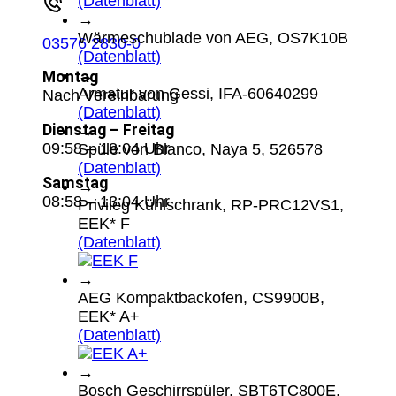
(Datenblatt)
→
Wärmeschublade von AEG, OS7K10B
03576 2830-0
(Datenblatt)
→
Montag
Armatur von Gessi, IFA-60640299
Nach Vereinbarung
(Datenblatt)
Dienstag – Freitag
→
09:58 – 18:04 Uhr
Spüle von Blanco, Naya 5, 526578
(Datenblatt)
Samstag
→
08:58 – 13:04 Uhr
Privileg Kühlschrank, RP-PRC12VS1,
EEK* F
(Datenblatt)
→
AEG Kompaktbackofen, CS9900B,
EEK* A+
(Datenblatt)
→
Bosch Geschirrspüler, SBT6TC800E,