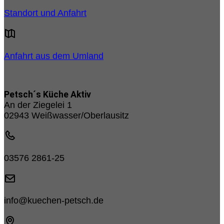
Standort und Anfahrt
Anfahrt aus dem Umland
Petsch´s Küche Aktiv
An der Ziegelei 1
02943 Weißwasser/Oberlausitz
03576 2861-25
info@kuechen-petsch.de