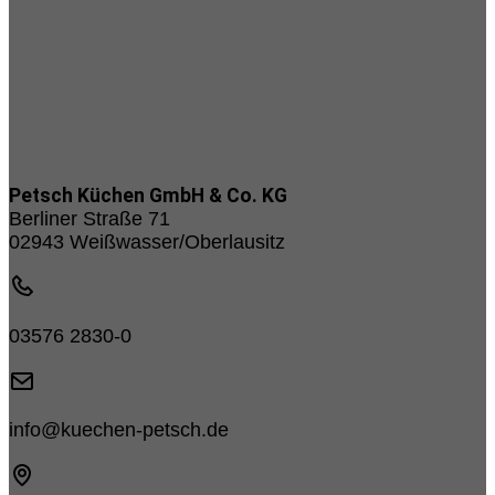
Petsch Küchen GmbH & Co. KG
Berliner Straße 71
02943 Weißwasser/Oberlausitz
03576 2830-0
info@kuechen-petsch.de