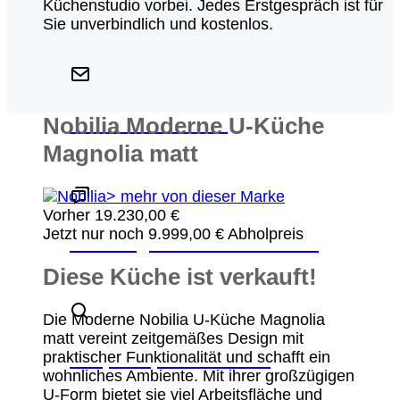
Küchenstudio vorbei. Jedes Erstgespräch ist für
Sie unverbindlich und kostenlos.
Nobilia Moderne U-Küche
Schreiben Sie uns
Magnolia matt
> mehr von dieser Marke
Vorher
19.230,00
€
Jetzt nur noch
9.999,00
€
Abholpreis
Beratungstermin vereinbaren
Diese Küche ist verkauft!
Die Moderne Nobilia U-Küche Magnolia
matt vereint zeitgemäßes Design mit
Ansprechpartner finden
praktischer Funktionalität und schafft ein
wohnliches Ambiente. Mit ihrer großzügigen
U-Form bietet sie viel Arbeitsfläche und