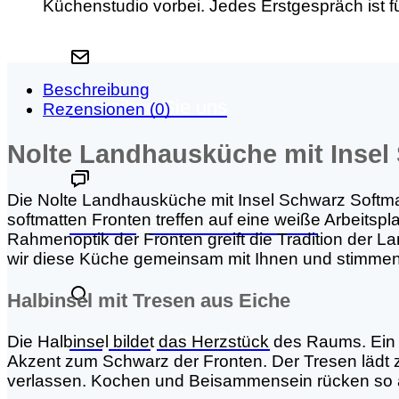
Küchenstudio vorbei. Jedes Erstgespräch ist fü
Beschreibung
Schreiben Sie uns
Rezensionen (0)
Nolte Landhausküche mit Insel
Die Nolte Landhausküche mit Insel Schwarz Softmat
softmatten Fronten treffen auf eine weiße Arbeitspl
Beratungstermin vereinbaren
Rahmenoptik der Fronten greift die Tradition der L
wir diese Küche gemeinsam mit Ihnen und stimmen 
Halbinsel mit Tresen aus Eiche
Ansprechpartner finden
Die Halbinsel bildet das Herzstück des Raums. Ein
Akzent zum Schwarz der Fronten. Der Tresen lädt 
verlassen. Kochen und Beisammensein rücken so 