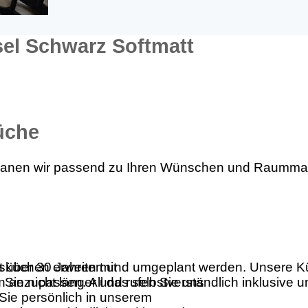
sel Schwarz Softmatt
üche
planen wir passend zu Ihren Wünschen und Raumma
t über 30 Jahren mit
sküchen erweitert und umgeplant werden. Unsere Küc
Sie nicht länger und rufen Sie uns
n anzupassen. All das selbstverständlich inklusive 
Sie persönlich in unserem