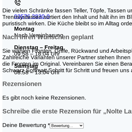
Die vielen Schränke fassen Teller, Töpfe, Tassen u
03576 2830-0
Trennsystemen sortiert den Inhalt und hält ihn im B
puristisch wirken. Die Küche bleibt so im Alltag orde
Montag
Nach Vereinbarung
Nach Ihren Wünschen geplant
Dienstag – Freitag
Sie wählen Fronten, Griffe, Rückwand und Arbeitsp
09:58 – 18:04 Uhr
Zahlreiche Varianten unserer Partner stehen Ihnen
die Fronten im Original. Vereinbaren Sie einen Be
Samstag
Schwarz Softmatt Schritt für Schritt und freuen uns
08:58 – 13:04 Uhr
Rezensionen
Es gibt noch keine Rezensionen.
Schreibe die erste Rezension für „Nolte 
Deine Bewertung
*