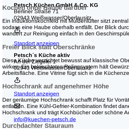
Petsch Küchen GmbH & Co. KG
Kochen ohne Haube darüber
Berliner Straße 71
02943 Weißwasser/Oberlausitz
Ein Induktionskochfeld mit Muldenlüfter sitzt zentr
sodass eine Haube oberhalb entfällt. Der Blick durch 
wandert zur Reinigung einfach in den Geschirrspüle
Standort anzeigen
Freier Blick statt Oberschränke
Petsch´s Küche aktiv
Diese Küche verzichtet bewusst auf klassische Obe
An der Ziegelei 1
wirken. Ein beleuchtetes Relingsystem hält Gewürze,
02943 Weißwasser/Oberlausitz
Arbeitsfläche. Eine Vitrine fügt sich in die Küchenz
Hochschrank auf angenehmer Höhe
Standort anzeigen
Der geräumige Hochschrank schafft Platz für Vorrä
entladen. Eine Kühl-Gefrier-Kombination findet dan
Hochschrank und trägt Kochbücher oder schöne A
info@kuechen-petsch.de
Durchdachter Stauraum