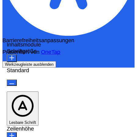
Barrierefreiheitsanpassungen
Inhaltsmodule
Schriftgröße
Präsentiert von
OneTap
Werkzeugleiste ausblenden
Standard
Lesbare Schrift
Zeilenhöhe