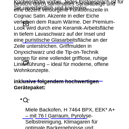
Küchenstudio vorbei. Jedes Erstgespräch ist für
besticht durch samtmattes Saharabeige und
Sie unverbindlich und kostenlos.
eine dezent verborgene Funktionszeile in
Cognac Satin. Akzente in edler Eiche
verleihen dem Raum Wärme. Der Premium-
Look wird durch eine Keramik-Arbeitsfläche
in tiefem Lavaschwarz auf der Insel und
Schreiben Sie uns
eine puristische Glasarbeitsfläche an der
Zeile unterstrichen. Griffmulden in
Onyxschwarz und die Tip-on-Technik
sorgen für eine vollendet grifflose, ruhige
Linienführung – ideal für moderne, offene
Wohnkonzepte.
Beratungstermin vereinbaren
inklusive folgendem hochwertigen
Gerätepaket:
→
Miele Backofen, H 7464 BPX, EEK* A+
Ansprechpartner finden
– mit 76 l Garraum, Pyrolyse-
Selbstreinigung, Klimagaren für
optimale Backergebnisse und