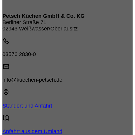
Petsch Küchen GmbH & Co. KG
Berliner Straße 71
02943 Weißwasser/Oberlausitz
03576 2830-0
info@kuechen-petsch.de
Standort und Anfahrt
Anfahrt aus dem Umland