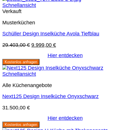
Schnellansicht
Verkauft
Musterküchen
Schüller Design Inselküche Avola Tiefblau
Ursprünglicher
Aktueller
29.403,00
€
9.999,00
€
Preis
Preis
Hier entdecken
war:
ist:
Kostenlos anfragen
29.403,00 €
9.999,00 €.
Schnellansicht
Alle Küchenangebote
Next125 Design Inselküche Onyxschwarz
31.500,00
€
Hier entdecken
Kostenlos anfragen