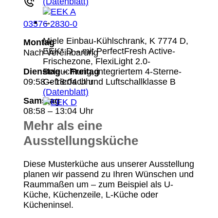
(Datenblatt)
→
03576 2830-0
Miele Einbau-Kühlschrank, K 7774 D,
Montag
EEK* D – mit PerfectFresh Active-
Nach Vereinbarung
Frischezone, FlexiLight 2.0-
Beleuchtung, integriertem 4-Sterne-
Dienstag – Freitag
Gefrierfach und Luftschallklasse B
09:58 – 18:04 Uhr
(Datenblatt)
Samstag
08:58 – 13:04 Uhr
Mehr als eine
Ausstellungsküche
Diese Musterküche aus unserer Ausstellung
planen wir passend zu Ihren Wünschen und
Raummaßen um – zum Beispiel als U-
Küche, Küchenzeile, L-Küche oder
Kücheninsel.