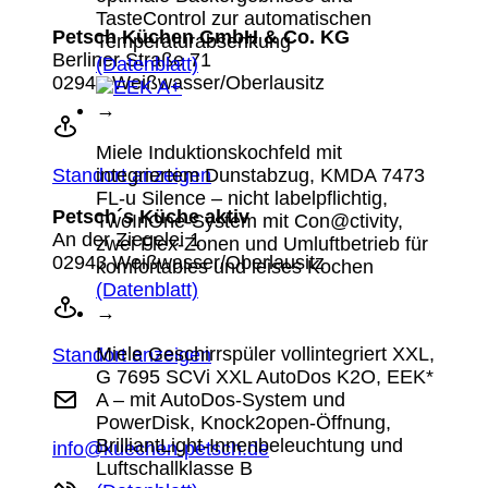
TasteControl zur automatischen
Petsch Küchen GmbH & Co. KG
Temperaturabsenkung
Berliner Straße 71
(Datenblatt)
02943 Weißwasser/Oberlausitz
→
Miele Induktionskochfeld mit
Standort anzeigen
integriertem Dunstabzug, KMDA 7473
FL-u Silence – nicht labelpflichtig,
Petsch´s Küche aktiv
TwoInOne-System mit Con@ctivity,
An der Ziegelei 1
zwei Flex-Zonen und Umluftbetrieb für
02943 Weißwasser/Oberlausitz
komfortables und leises Kochen
(Datenblatt)
→
Miele Geschirrspüler vollintegriert XXL,
Standort anzeigen
G 7695 SCVi XXL AutoDos K2O, EEK*
A – mit AutoDos-System und
PowerDisk, Knock2open-Öffnung,
BrilliantLight-Innenbeleuchtung und
info@kuechen-petsch.de
Luftschallklasse B