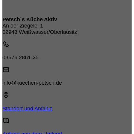
Petsch´s Küche Aktiv
An der Ziegelei 1
02943 Weißwasser/Oberlausitz
03576 2861-25
info@kuechen-petsch.de
Standort und Anfahrt
Anfahrt aus dem Umland