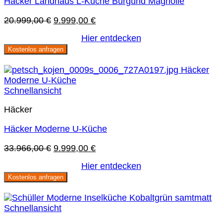
Häcker Landhaus L-Küche Burgund Magnolie
Ursprünglicher
Aktueller
20.999,00
€
9.999,00
€
Preis
Preis
Hier entdecken
war:
ist:
Kostenlos anfragen
20.999,00 €
9.999,00 €.
Sie sparen 71 %
Schnellansicht
Häcker
Häcker Moderne U-Küche
Ursprünglicher
Aktueller
33.966,00
€
9.999,00
€
Preis
Preis
Hier entdecken
war:
ist:
Kostenlos anfragen
33.966,00 €
9.999,00 €.
Sie sparen 67 %
Schnellansicht