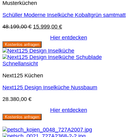
Musterküchen
Schüller Moderne Inselküche Kobaltgrün samtmatt
Ursprünglicher
Aktueller
48.199,00
€
15.999,00
€
Preis
Preis
Hier entdecken
war:
ist:
Kostenlos anfragen
48.199,00 €
15.999,00 €.
Schnellansicht
Next125 Küchen
Next125 Design Inselküche Nussbaum
28.380,00
€
Hier entdecken
Kostenlos anfragen
Sie sparen 66 %