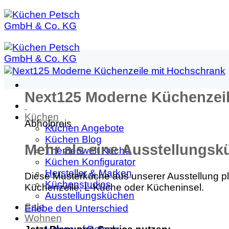
Zum
Inhalt
springen
Next125 Moderne Küchenzei
Küchen
Abholpreis
Küchen Angebote
Küchen Blog
Mehr als eine Ausstellungsk
Themenwelt Küche
Küchen Konfigurator
Hersteller & Marken
Diese Musterküche aus unserer Ausstellung 
Küchenstudios
Küchenzeile, L-Küche oder Kücheninsel.
Ausstellungsküchen
Sale
Erlebe den Unterschied
Wohnen