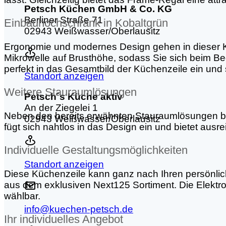
Petsch Küchen GmbH & Co. KG
Berliner Straße 71
Einbauhochschrank in Kobaltgrün
02943 Weißwasser/Oberlausitz
Ergonomie und modernes Design gehen in dieser K
Mikrowelle auf Brusthöhe, sodass Sie sich beim B
perfekt in das Gesamtbild der Küchenzeile ein und s
Standort anzeigen
Weitere Stauraumlösungen
Petsch´s Küche aktiv
An der Ziegelei 1
Neben den bereits erwähnten Stauraumlösungen bie
02943 Weißwasser/Oberlausitz
fügt sich nahtlos in das Design ein und bietet ausr
Individuelle Gestaltungsmöglichkeiten
Standort anzeigen
Diese Küchenzeile kann ganz nach Ihren persönlich
aus dem exklusiven Next125 Sortiment. Die Elektro
wählbar.
info@kuechen-petsch.de
Ihr individuelles Angebot