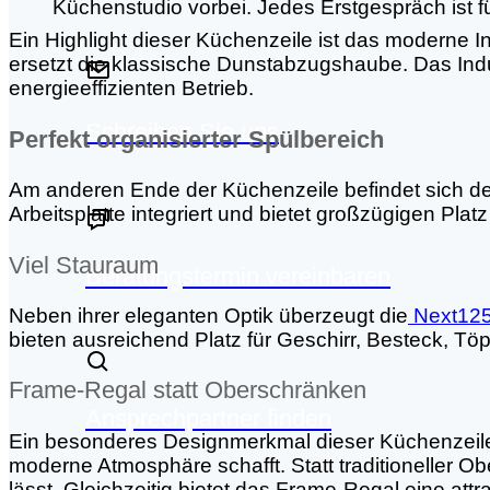
Küchenstudio vorbei. Jedes Erstgespräch ist fü
Ein Highlight dieser Küchenzeile ist das moderne I
ersetzt die klassische Dunstabzugshaube. Das Ind
energieeffizienten Betrieb.
Schreiben Sie uns
Perfekt organisierter Spülbereich
Am anderen Ende der Küchenzeile befindet sich der Sp
Arbeitsplatte integriert und bietet großzügigen Platz
Viel Stauraum
Beratungstermin vereinbaren
Neben ihrer eleganten Optik überzeugt die
Next12
bieten ausreichend Platz für Geschirr, Besteck, Tö
Frame-Regal statt Oberschränken
Ansprechpartner finden
Ein besonderes Designmerkmal dieser Küchenzeile 
moderne Atmosphäre schafft. Statt traditioneller O
lässt. Gleichzeitig bietet das Frame-Regal eine a