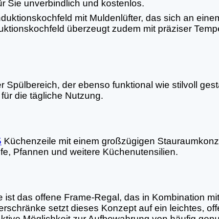
r Sie unverbindlich und kostenlos.
nduktionskochfeld mit Muldenlüfter, das sich an eine
uktionskochfeld überzeugt zudem mit präziser Tempe
ülbereich, der ebenso funktional wie stilvoll gestalt
 für die tägliche Nutzung.
5
Küchenzeile mit einem großzügigen Stauraumkonz
pfe, Pfannen und weitere Küchenutensilien.
ist das offene Frame-Regal, das in Kombination mi
berschränke setzt dieses Konzept auf ein leichtes, o
ttraktive Möglichkeit zur Aufbewahrung von häufig g