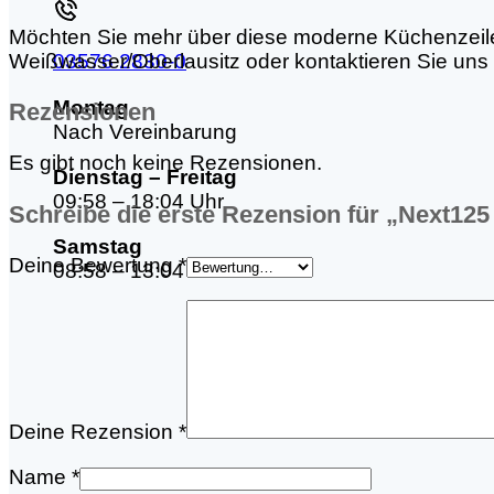
Möchten Sie mehr über diese moderne Küchenzeile 
Weißwasser/Oberlausitz oder kontaktieren Sie uns d
03576 2830-0
Montag
Rezensionen
Nach Vereinbarung
Es gibt noch keine Rezensionen.
Dienstag – Freitag
09:58 – 18:04 Uhr
Schreibe die erste Rezension für „Next12
Samstag
Deine Bewertung
*
08:58 – 13:04 Uhr
Deine Rezension
*
Name
*