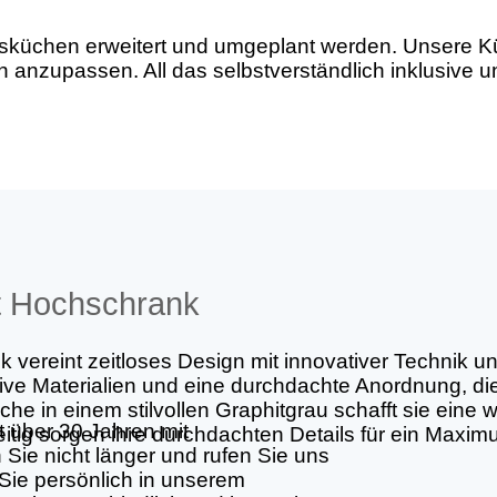
sküchen erweitert und umgeplant werden. Unsere Küc
n anzupassen. All das selbstverständlich inklusive 
t Hochschrank
ereint zeitloses Design mit innovativer Technik un
lusive Materialien und eine durchdachte Anordnung, 
iche in einem stilvollen Graphitgrau schafft sie ein
t über 30 Jahren mit
itig sorgen ihre durchdachten Details für ein Maxi
Sie nicht länger und rufen Sie uns
Sie persönlich in unserem