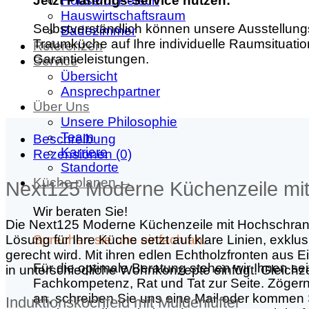
Jetzt Planungs-Service nutzen:
House of Petsch
Hauswirtschaftsraum
Selbstverständlich können unsere Ausstellung
Badezimmer
Traumküche auf Ihre individuelle Raumsituatio
Referenzen
Garantieleistungen.
Service
Übersicht
Ansprechpartner
Über Uns
Unsere Philosophie
Team
Beschreibung
Karriere
Rezensionen (0)
Standorte
Küche planen →
Next125 Moderne Küchenzeile mi
Wir beraten Sie!
Die Next125 Moderne Küchenzeile mit Hochschrank v
Sprechen sie uns einfach an.
Lösung für Ihre Küche setzt auf klare Linien, exk
gerecht wird. Mit ihren edlen Echtholzfronten aus E
Für die optimale Beratung stehen wir Ihnen sei
in unterschiedliche Wohnkonzepte einfügt. Gleichze
Fachkompetenz, Rat und Tat zur Seite. Zögern 
an, schreiben Sie uns eine Mail oder kommen 
Induktionskochfeld mit Muldenlüfter