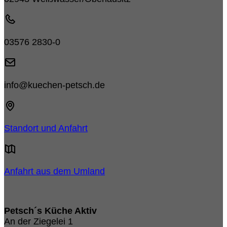
03576 2830-0
info@kuechen-petsch.de
Standort und Anfahrt
Anfahrt aus dem Umland
Petsch´s Küche Aktiv
An der Ziegelei 1