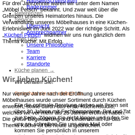
Hauswirtschaftsraum
Für drei Jahrzehnte waren wir unter dem Namen
Badezimmer
„Möbel Petsch“ bekannt. Und zwar weit über die
Referenzen
Grenzen unseres Heimatortes hinaus. Die
Service
Verwandlung unseres Möbelhauses in eine Küchen-
Übersicht
Erlebniswelt im Juni 2022 war der richtige Schritt. Als
Ansprechpartner
„
Küchen Petsch
“ widmen wir uns nun gänzlich dem
Über Uns
Thema Küche. Mit Erfolg.
Unsere Philosophie
Team
Karriere
Standorte
Küche planen →
Wir lieben Küchen!
Wir beraten Sie!
Sprechen sie uns einfach an.
Nur wenige Jahre nach der Eröffnung unseres
Möbelhauses wurde unser Sortiment durch Küchen
Für die optimale Beratung stehen wir Ihnen seit
erweitert, sowie durch das erste Küchenstudio,
über 30 Jahren mit Fachkompetenz, Rat und Tat
welches wir vor mehr als 25 Jahren eröffnet haben.
zur Seite. Zögern Sie nicht länger und rufen Sie
Die große Begeisterung und Leidenschaft für das
uns an, schreiben Sie uns eine Mail oder
Thema Küche ist bis heute ungebrochen.
kommen Sie persönlich in unserem