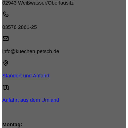
02943 Weißwasser/Oberlausitz
03576 2861-25
info@kuechen-petsch.de
Standort und Anfahrt
Anfahrt aus dem Umland
Unsere Öffnungszeiten:
Montag: