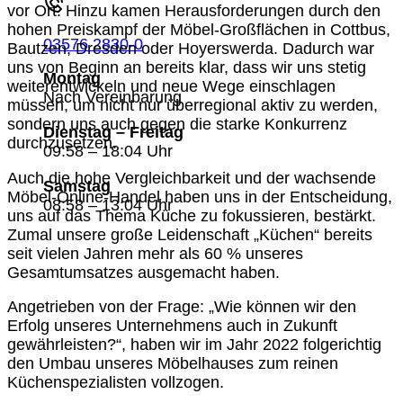
vor Ort. Hinzu kamen Herausforderungen durch den
hohen Preiskampf der Möbel-Großflächen in Cottbus,
03576 2830-0
Bautzen, Dresden oder Hoyerswerda. Dadurch war
uns von Beginn an bereits klar, dass wir uns stetig
Montag
weiterentwickeln und neue Wege einschlagen
Nach Vereinbarung
müssen, um nicht nur überregional aktiv zu werden,
sondern uns auch gegen die starke Konkurrenz
Dienstag – Freitag
durchzusetzen.
09:58 – 18:04 Uhr
Auch die hohe Vergleichbarkeit und der wachsende
Samstag
Möbel-Online-Handel haben uns in der Entscheidung,
08:58 – 13:04 Uhr
uns auf das Thema Küche zu fokussieren, bestärkt.
Zumal unsere große Leidenschaft „Küchen“ bereits
seit vielen Jahren mehr als 60 % unseres
Gesamtumsatzes ausgemacht haben.
Angetrieben von der Frage: „Wie können wir den
Erfolg unseres Unternehmens auch in Zukunft
gewährleisten?“, haben wir im Jahr 2022 folgerichtig
den Umbau unseres Möbelhauses zum reinen
Küchenspezialisten vollzogen.